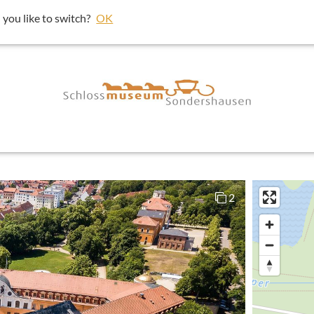
t um bessere Ergebnisse in deiner Umgebung darzustellen.
 you like to switch?
OK
klicken und dann "Diese Einstellungen 
2