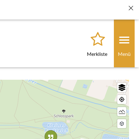
für künftige Besuche löschen" klicken. Beim nächsten Laden
Merkliste
Menü