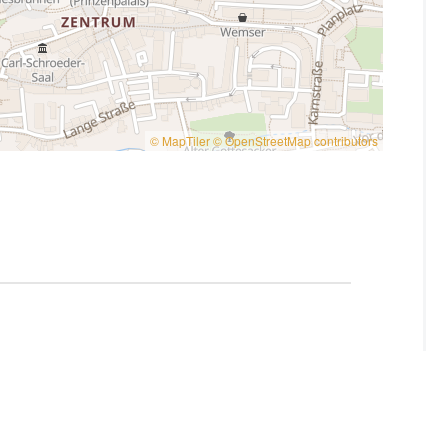
© MapTiler
© OpenStreetMap contributors