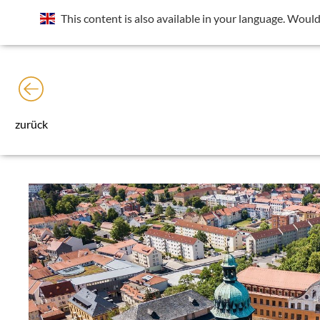
Standort wurde deaktiviert. Die Standortfreigabe wird benötig
This content is also available in your language. Would
Rechts neben der Adressleiste das Icon
der Seite die Frage nach "Deinen Standort abrufen" zulassen.
zurück