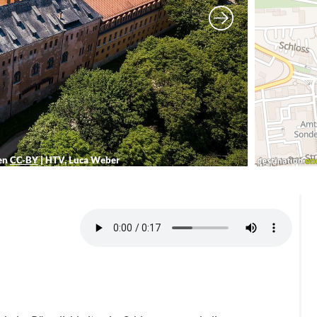
sen
CC-BY
|
HTV, Luca Weber