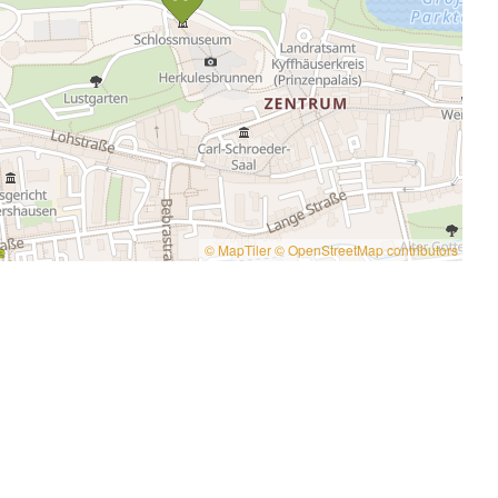
© MapTiler
© OpenStreetMap contributors